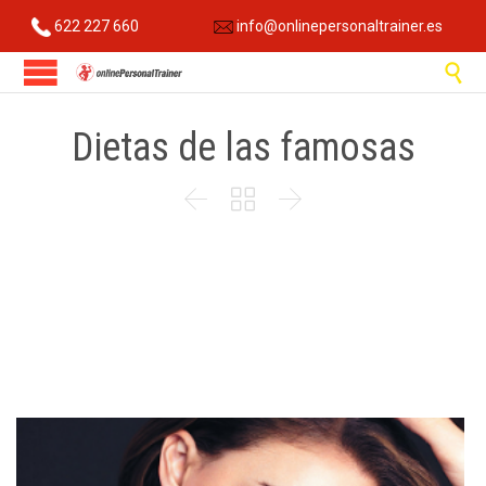
622 227 660
info@onlinepersonaltrainer.es

Dietas de las famosas


