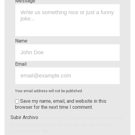
Message
Name
Email
Your email address will not be published.
Save my name, email, and website in this
browser for the next time I comment.
Subir Archivo
(Allowed file types:
jpg, gif, png, pdf, doc, docx, xls,
rar, zip, mp4, m4v, mov, wmv, avi, mpg, ogv, 3gp, 3g2, flv, webm
,
maximum file size:
8MB.