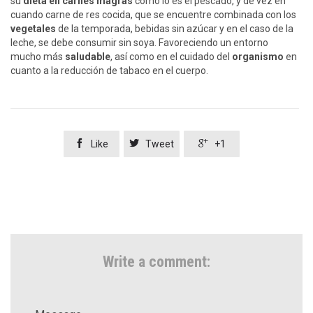
su
dieta en carnes magras
como lo es el pescado, y de vez en
cuando carne de res cocida, que se encuentre combinada con los
vegetales
de la temporada, bebidas sin azúcar y en el caso de la
leche, se debe consumir sin soya. Favoreciendo un entorno
mucho más
saludable
, así como en el cuidado del
organismo
en
cuanto a la reducción de tabaco en el cuerpo.



Like
Tweet
+1
Write a comment: