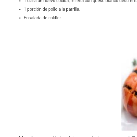
1 clara de huevo cocida, rellena con queso blanco descrem
1 porción de pollo a la parrilla.
Ensalada de coliflor.