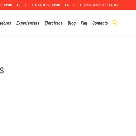
S: 09:00 – 19:00 · SÁBADOS: 09:00 – 14:00 · DOMINGOS: CERRADO
Skip

adores
Experiencias
Ejercicios
Blog
Faq
Contacto
to
content
s