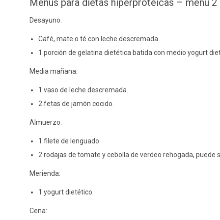
Menús para dietas hiperproteicas – menú 2
Desayuno:
Café, mate o té con leche descremada.
1 porción de gelatina dietética batida con medio yogurt diet
Media mañana:
1 vaso de leche descremada.
2 fetas de jamón cocido.
Almuerzo:
1 filete de lenguado.
2 rodajas de tomate y cebolla de verdeo rehogada, puede se
Merienda:
1 yogurt dietético.
Cena: