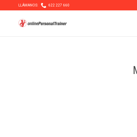

LLÁMANOS:
622 227 660