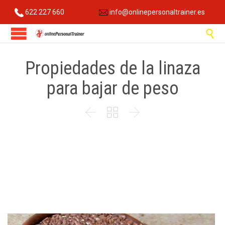
622 227 660
info@onlinepersonaltrainer.es

Propiedades de la linaza
para bajar de peso


