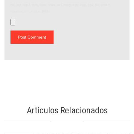
rar, zip, mp4, m4v, mov, wmv, avi, mpg, ogv, 3gp, 3g2, flv, webm
,
maximum file size:
8MB.
Artículos Relacionados