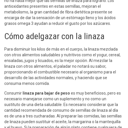
no ha nada mejor que las semillas de linaza para lograrlo. Los
antioxidantes presentes en estas semillas, mejoran el
metabolismo, la gran cantidad de fibra dietética presente se
encarga de dar la sensación de un estómago lleno y los ácidos
grasos omega 3 ayudan a reducir el gusto por los azúcares.
Cómo adelgazar con la linaza
Para disminuir los kilos de más en el cuerpo, la linaza mezclada
con otros alimentos saludables y nutritivos como el yogur, cereal,
ensaladas, jugos y licuados, es la mejor opción. Al mezclar la
linaza con otros alimentos, el paladar no notará su sabor,
proporcionando el combustible necesario al organismo para el
desarrollo de las actividades normales, y haciendo que se
consuma menos comida.
Consumir
linaza para bajar de peso
es muy beneficioso, pero es
necesario manejarse como un suplemento y no como un
sustituto de una dieta saludable. Es necesario considerar que la
cantidad recomendada de consumo de semillas de linaza al día
es de una a tres cucharadas. Al preparar las comidas, las semillas
de linaza pueden sustituir el aceite, la margarina o la mantequilla
y el huevo. Si la preparación de algún plato contiene cualquiera de