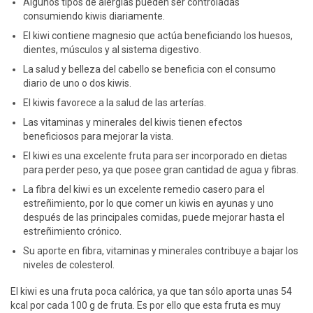
Algunos tipos de alergias pueden ser controladas
consumiendo kiwis diariamente.
El kiwi contiene magnesio que actúa beneficiando los huesos,
dientes, músculos y al sistema digestivo.
La salud y belleza del cabello se beneficia con el consumo
diario de uno o dos kiwis.
El kiwis favorece a la salud de las arterías.
Las vitaminas y minerales del kiwis tienen efectos
beneficiosos para mejorar la vista.
El kiwi es una excelente fruta para ser incorporado en dietas
para perder peso, ya que posee gran cantidad de agua y fibras.
La fibra del kiwi es un excelente remedio casero para el
estreñimiento, por lo que comer un kiwis en ayunas y uno
después de las principales comidas, puede mejorar hasta el
estreñimiento crónico.
Su aporte en fibra, vitaminas y minerales contribuye a bajar los
niveles de colesterol.
El kiwi es una fruta poca calórica, ya que tan sólo aporta unas 54
kcal por cada 100 g de fruta. Es por ello que esta fruta es muy