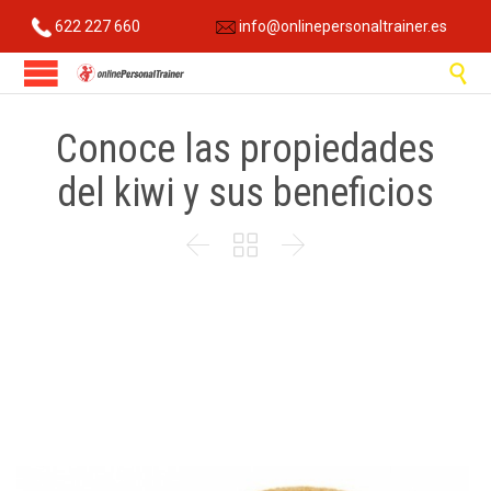
622 227 660
info@onlinepersonaltrainer.es

Conoce las propiedades
del kiwi y sus beneficios


