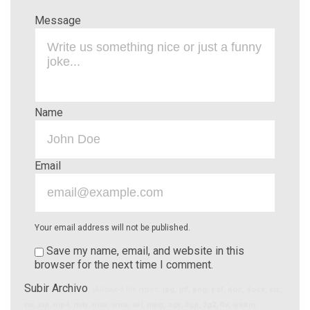
Message
Name
Email
Your email address will not be published.
Save my name, email, and website in this
browser for the next time I comment.
Subir Archivo
(Allowed file types:
jpg, gif, png, pdf, doc, docx, xls,
rar, zip, mp4, m4v, mov, wmv, avi, mpg, ogv, 3gp, 3g2, flv, webm
,