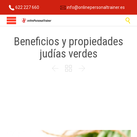
622 227 660
info@onlinepersonaltrainer.es

Beneficios y propiedades
judías verdes


