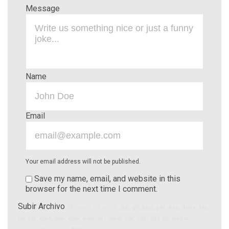
Message
Name
Email
Your email address will not be published.
Save my name, email, and website in this
browser for the next time I comment.
Subir Archivo
(Allowed file types:
jpg, gif, png, pdf, doc, docx, xls,
rar, zip, mp4, m4v, mov, wmv, avi, mpg, ogv, 3gp, 3g2, flv, webm
,