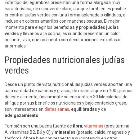
Este tipo de legumbres presentan una forma alargada muy
característica, de color verde claro, aunque también es posible
encontrar judías verdes con una forma aplanada o cilíndrica, e
incluso en colores amarillos con manchas oscuras. El mejor
momento para elegir los
beneficios y propiedades judías
verdes
y llevarlos a la cocina, es cuando presentan un color
brillante, vivo, que no cuenta con decoloraciones extrañas o
anormales.
Propiedades nutricionales judías
verdes
Desde un punto de vista nutricional, las judías verdes aportan una
baja cantidad de calorías y grasas, de manera que en 100 gramos
de este alimento, únicamente se encuentran 30 kilocalorías, de
ahí que por sus beneficios nutricionales y bajo contenido graso,
son interesantes en
dietas sanas
,
equilibradas
y de
adelgazamiento
.
También son una buena fuente de
fibra
,
vitaminas
(provitamina
A, vitaminas B2, B6 y C) y
minerales
(potasio, calcio, magnesio y
fósforo). Ahora bien con respecto a su contenido en otros