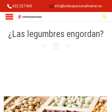
622 227 660
info@onlinepersonaltrainer.es

¿Las legumbres engordan?


