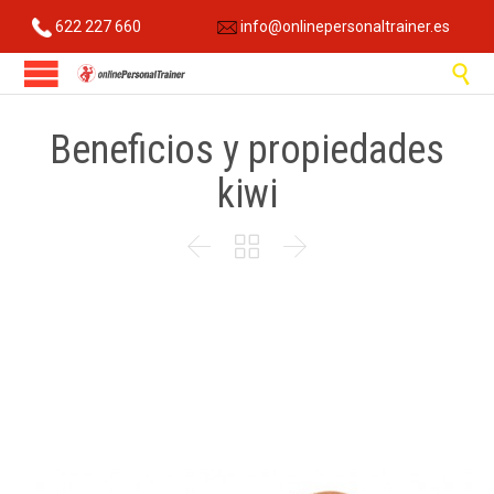
622 227 660
info@onlinepersonaltrainer.es

Beneficios y propiedades
kiwi


