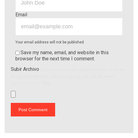
Email
Your email address will not be published.
Save my name, email, and website in this
browser for the next time I comment.
Subir Archivo
(Allowed file types:
jpg, gif, png, pdf, doc, docx, xls,
rar, zip, mp4, m4v, mov, wmv, avi, mpg, ogv, 3gp, 3g2, flv, webm
,
maximum file size:
8MB.