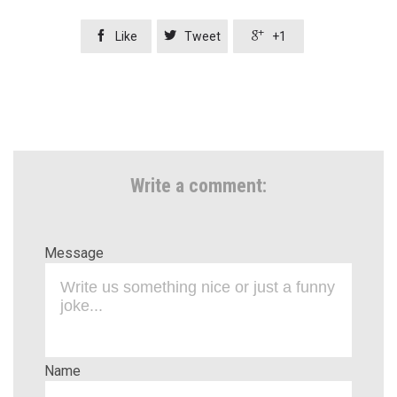



Like
Tweet
+1
Write a comment:
Message
Name