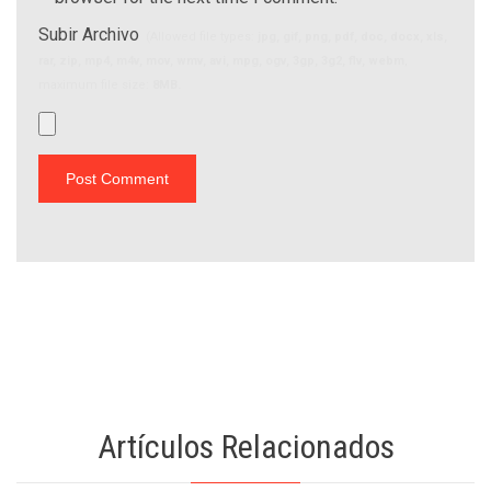
Subir Archivo
(Allowed file types:
jpg, gif, png, pdf, doc, docx, xls,
rar, zip, mp4, m4v, mov, wmv, avi, mpg, ogv, 3gp, 3g2, flv, webm
,
maximum file size:
8MB.
Artículos Relacionados