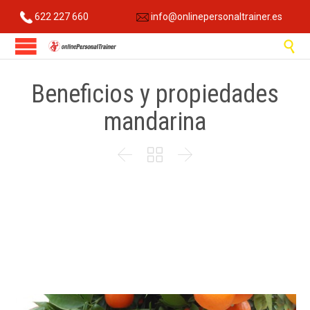
622 227 660
info@onlinepersonaltrainer.es

Beneficios y propiedades
mandarina


