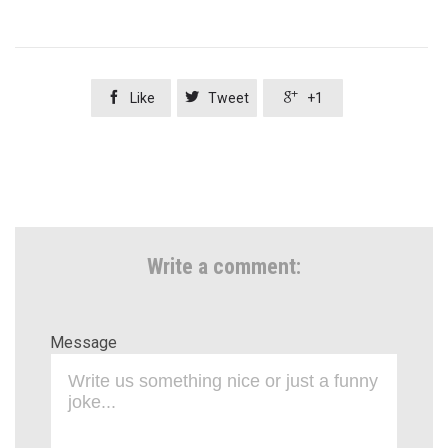



Like
Tweet
+1
Write a comment:
Message