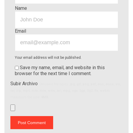
Name
Email
Your email address will not be published.
Save my name, email, and website in this
browser for the next time I comment.
Subir Archivo
(Allowed file types:
jpg, gif, png, pdf, doc, docx, xls,
rar, zip, mp4, m4v, mov, wmv, avi, mpg, ogv, 3gp, 3g2, flv, webm
,
maximum file size:
8MB.