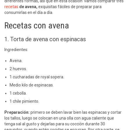
diferentes formas, así que en esta ocasión vamos compartir tres
recetas
de avena,
exquisitas fáciles de preparar para
consumirlas en el día a día.
Recetas con avena
1. Torta de avena con espinacas
Ingredientes:
Avena.
2 huevos.
1 cucharadas de royal sopera.
Medio kilo de espinacas.
1 cebolla.
1 chile pimiento.
Preparación:
primero se deben lavar bien las espinacas y cortar
los tallos, luego se colocan en una olla con agua caliente que
tenga sal al gusto y dejarlas para su cocción durante 30
segundos, cuando estén cocidas se escurren. Por otra parte, se