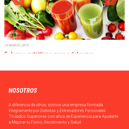
10 MARCH, 2019
5 Jugos nutritivos para adelgazar
No es una tendencia nueva la toma de 5 jugos para adelgazar,
pero esto no…
NOSOTROS
A diferencia de otros, somos una empresa formada
íntegramente por Dietistas y Entrenadores Personales
Titulados Superiores con años de Experiencia para Ayudarte
a Mejorar tu Físico, Rendimiento y Salud.