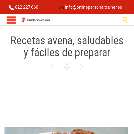
622 227 660
info@onlinepersonaltrainer.es

Recetas avena, saludables
y fáciles de preparar


