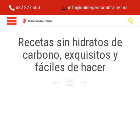
622 227 660
info@onlinepersonaltrainer.es

Recetas sin hidratos de
carbono, exquisitos y
fáciles de hacer


