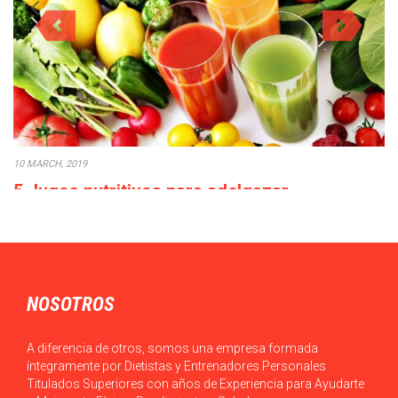
10 MARCH, 2019
5 Jugos nutritivos para adelgazar
No es una tendencia nueva la toma de 5 jugos para adelgazar,
pero esto no…
NOSOTROS
A diferencia de otros, somos una empresa formada
íntegramente por Dietistas y Entrenadores Personales
Titulados Superiores con años de Experiencia para Ayudarte