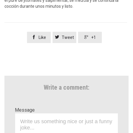
el puré de jitomates y salpimentar, se mezcla y se continua la
cocción durante unos minutos y listo.



Like
Tweet
+1
Write a comment:
Message