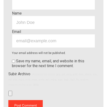
Name
Email
Your email address will not be published.
Save my name, email, and website in this
browser for the next time I comment.
Subir Archivo
(Allowed file types:
jpg, gif, png, pdf, doc, docx, xls,
rar, zip, mp4, m4v, mov, wmv, avi, mpg, ogv, 3gp, 3g2, flv, webm
,
maximum file size:
8MB.