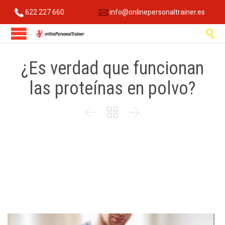
622 227 660
info@onlinepersonaltrainer.es

¿Es verdad que funcionan
las proteínas en polvo?


