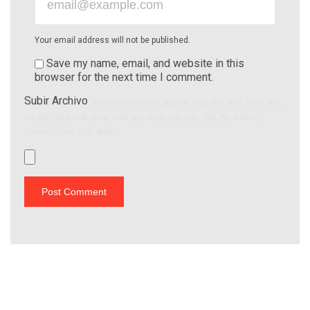
Your email address will not be published.
Save my name, email, and website in this
browser for the next time I comment.
Subir Archivo
(Allowed file types:
jpg, gif, png, pdf, doc, docx, xls,
rar, zip, mp4, m4v, mov, wmv, avi, mpg, ogv, 3gp, 3g2, flv, webm
,
maximum file size:
8MB.