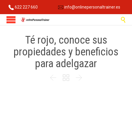
622 227 660
info@onlinepersonaltrainer.es

Té rojo, conoce sus
propiedades y beneficios
para adelgazar


