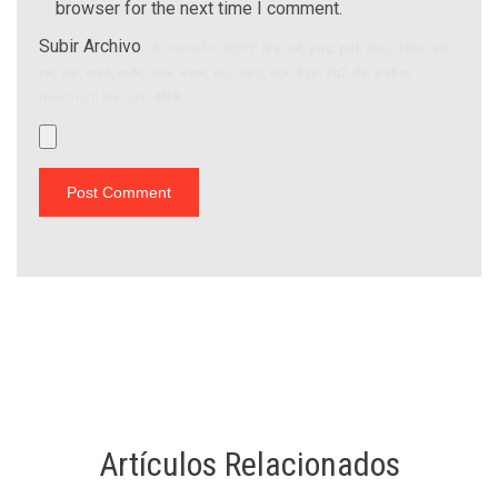
browser for the next time I comment.
Subir Archivo
(Allowed file types:
jpg, gif, png, pdf, doc, docx, xls,
rar, zip, mp4, m4v, mov, wmv, avi, mpg, ogv, 3gp, 3g2, flv, webm
,
maximum file size:
8MB.
Artículos Relacionados