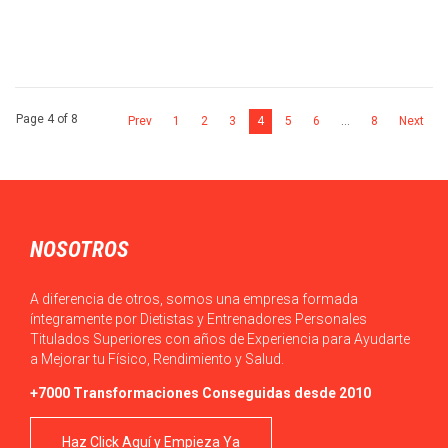
Page 4 of 8
Prev
1
2
3
4
5
6
…
8
Next
NOSOTROS
A diferencia de otros, somos una empresa formada
íntegramente por Dietistas y Entrenadores Personales
Titulados Superiores con años de Experiencia para Ayudarte
a Mejorar tu Físico, Rendimiento y Salud.
+7000 Transformaciones Conseguidas desde 2010
Haz Click Aquí y Empieza Ya