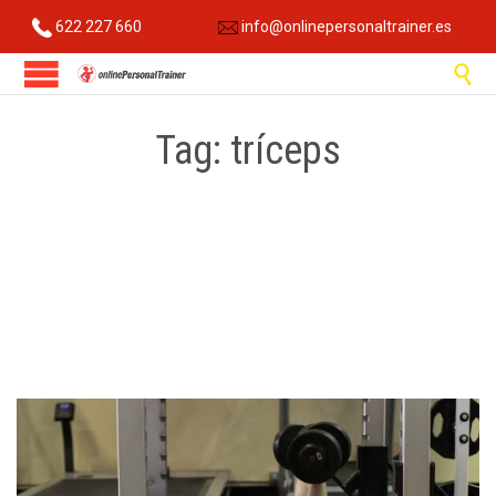
622 227 660
info@onlinepersonaltrainer.es

Tag:
tríceps