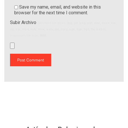
Save my name, email, and website in this
browser for the next time I comment.
Subir Archivo
(Allowed file types:
jpg, gif, png, pdf, doc, docx, xls,
rar, zip, mp4, m4v, mov, wmv, avi, mpg, ogv, 3gp, 3g2, flv, webm
,
maximum file size:
8MB.