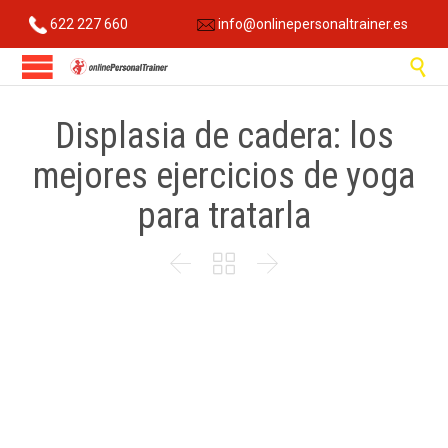
622 227 660
info@onlinepersonaltrainer.es

Displasia de cadera: los
mejores ejercicios de yoga
para tratarla


