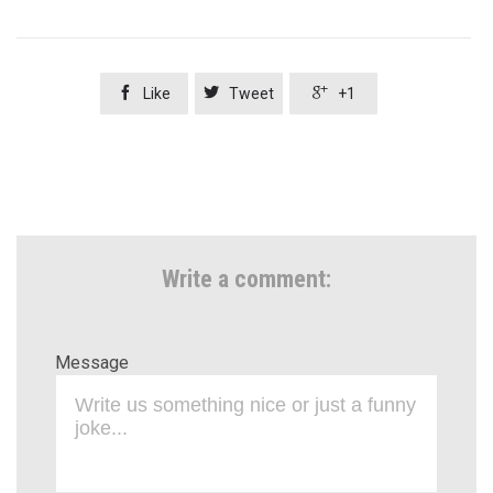



Like
Tweet
+1
Write a comment:
Message