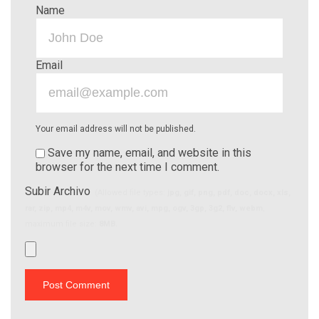
Name
Email
Your email address will not be published.
Save my name, email, and website in this
browser for the next time I comment.
Subir Archivo
(Allowed file types:
jpg, gif, png, pdf, doc, docx, xls,
rar, zip, mp4, m4v, mov, wmv, avi, mpg, ogv, 3gp, 3g2, flv, webm
,
maximum file size:
8MB.