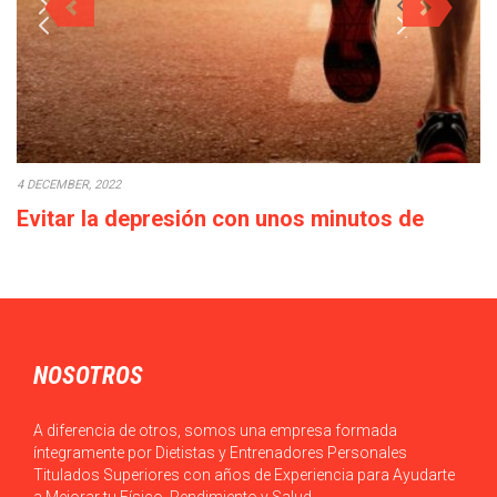
4 DECEMBER, 2022
Evitar la depresión con unos minutos de
deporte a la semana
Cada década que pasa la calidad de vida empeora: los salarios
bajan o en el…
NOSOTROS
A diferencia de otros, somos una empresa formada
íntegramente por Dietistas y Entrenadores Personales
Titulados Superiores con años de Experiencia para Ayudarte
a Mejorar tu Físico, Rendimiento y Salud.