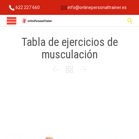
622 227 660
info@onlinepersonaltrainer.es

Tabla de ejercicios de
musculación


