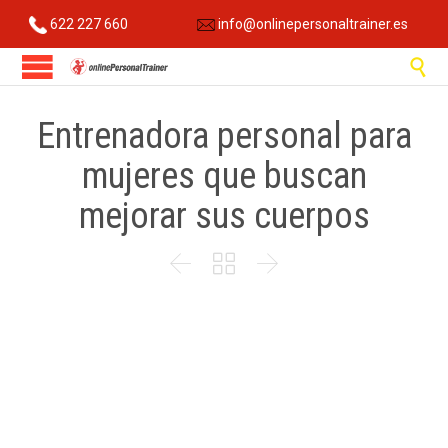
622 227 660
info@onlinepersonaltrainer.es

Entrenadora personal para
mujeres que buscan
mejorar sus cuerpos


