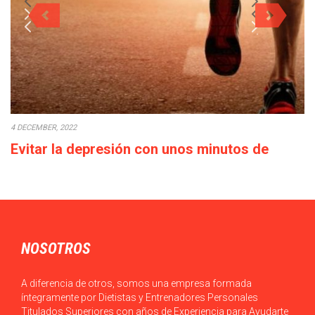
4 DECEMBER, 2022
Evitar la depresión con unos minutos de
deporte a la semana
Cada década que pasa la calidad de vida empeora: los salarios
bajan o en el…
NOSOTROS
A diferencia de otros, somos una empresa formada
íntegramente por Dietistas y Entrenadores Personales
Titulados Superiores con años de Experiencia para Ayudarte