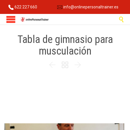
622 227 660
info@onlinepersonaltrainer.es

Tabla de gimnasio para
musculación


