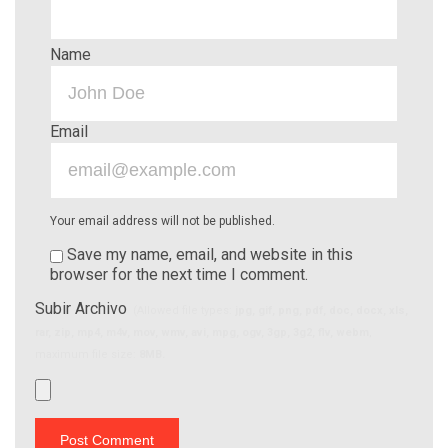
Name
Email
Your email address will not be published.
Save my name, email, and website in this
browser for the next time I comment.
Subir Archivo
(Allowed file types:
jpg, gif, png, pdf, doc, docx, xls,
rar, zip, mp4, m4v, mov, wmv, avi, mpg, ogv, 3gp, 3g2, flv, webm
,
maximum file size:
8MB.