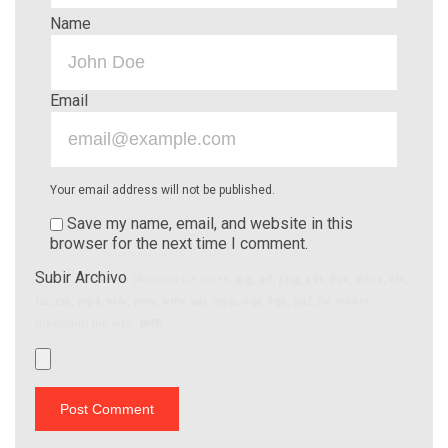
Name
Email
Your email address will not be published.
Save my name, email, and website in this
browser for the next time I comment.
Subir Archivo
(Allowed file types:
jpg, gif, png, pdf, doc, docx, xls,
rar, zip, mp4, m4v, mov, wmv, avi, mpg, ogv, 3gp, 3g2, flv, webm
,
maximum file size:
8MB.