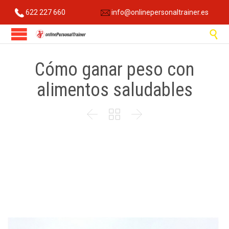
622 227 660
info@onlinepersonaltrainer.es

Cómo ganar peso con
alimentos saludables


