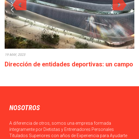
19 MAY, 2023
Dirección de entidades deportivas: un campo
con elevadas perspectivas profesionales
El Máster en MBA en Dirección de Entidades Deportivas de
TECH te ofrece la oportunidad…
NOSOTROS
A diferencia de otros, somos una empresa formada
íntegramente por Dietistas y Entrenadores Personales
Titulados Superiores con años de Experiencia para Ayudarte