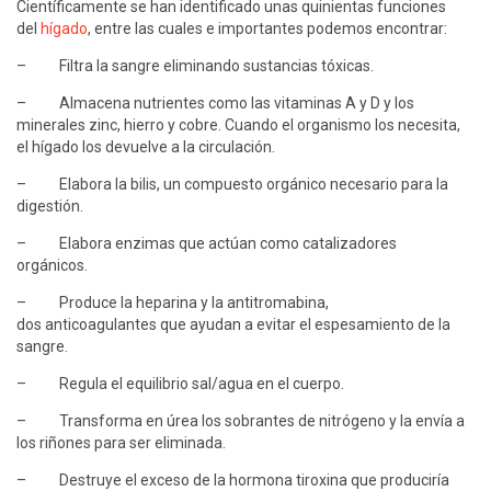
Científicamente se han identificado unas quinientas funciones
del
hígado
, entre las cuales e importantes podemos encontrar:
– Filtra la sangre eliminando sustancias tóxicas.
– Almacena nutrientes como las vitaminas A y D y los
minerales zinc, hierro y cobre. Cuando el organismo los necesita,
el hígado los devuelve a la circulación.
– Elabora la bilis, un compuesto orgánico necesario para la
digestión.
– Elabora enzimas que actúan como catalizadores
orgánicos.
– Produce la heparina y la antitromabina,
dos anticoagulantes que ayudan a evitar el espesamiento de la
sangre.
– Regula el equilibrio sal/agua en el cuerpo.
– Transforma en úrea los sobrantes de nitrógeno y la envía a
los riñones para ser eliminada.
– Destruye el exceso de la hormona tiroxina que produciría