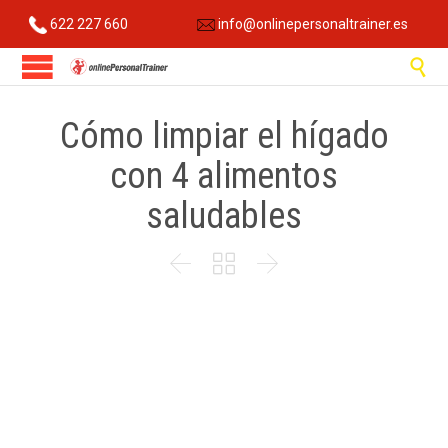
622 227 660
info@onlinepersonaltrainer.es

Cómo limpiar el hígado
con 4 alimentos
saludables


