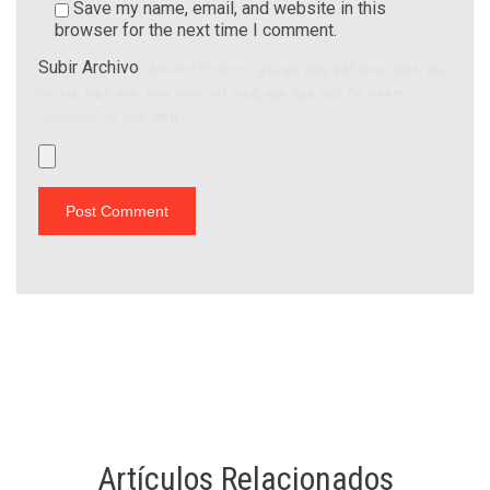
Save my name, email, and website in this
browser for the next time I comment.
Subir Archivo
(Allowed file types:
jpg, gif, png, pdf, doc, docx, xls,
rar, zip, mp4, m4v, mov, wmv, avi, mpg, ogv, 3gp, 3g2, flv, webm
,
maximum file size:
8MB.
Artículos Relacionados