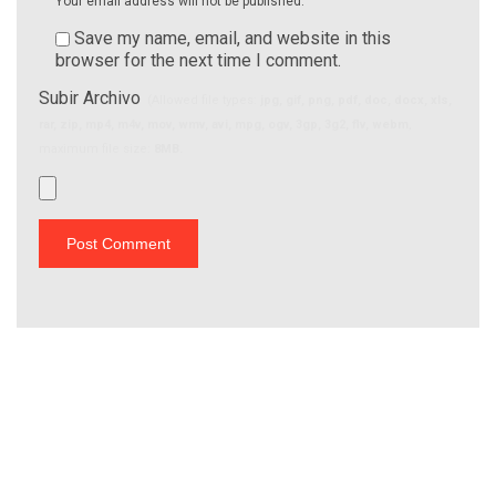
Your email address will not be published.
Save my name, email, and website in this
browser for the next time I comment.
Subir Archivo
(Allowed file types:
jpg, gif, png, pdf, doc, docx, xls,
rar, zip, mp4, m4v, mov, wmv, avi, mpg, ogv, 3gp, 3g2, flv, webm
,
maximum file size:
8MB.