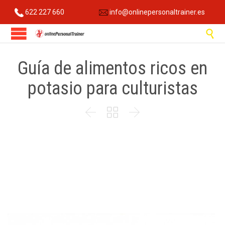
622 227 660
info@onlinepersonaltrainer.es

Guía de alimentos ricos en
potasio para culturistas


