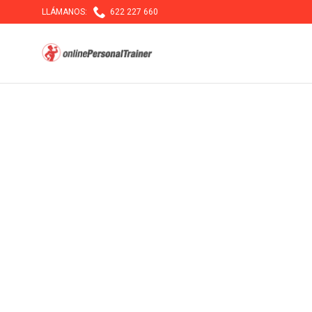

LLÁMANOS:
622 227 660