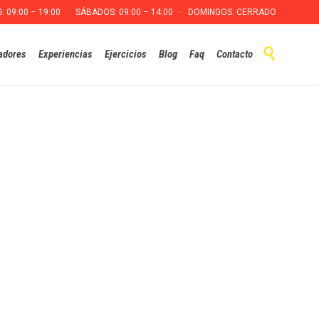
S: 09:00 – 19:00 · SÁBADOS: 09:00 – 14:00 · DOMINGOS: CERRADO
Skip

adores
Experiencias
Ejercicios
Blog
Faq
Contacto
to
content