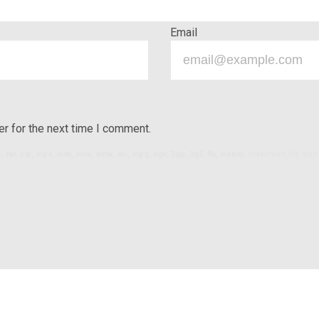
Email
r for the next time I comment.
ls, rar, zip, mp4, m4v, mov, wmv, avi, mpg, ogv, 3gp, 3g2, flv, webm
, maximum file size