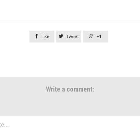



Like
Tweet
+1
Write a comment: