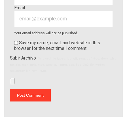
Email
Your email address will not be published.
Save my name, email, and website in this
browser for the next time I comment.
Subir Archivo
(Allowed file types:
jpg, gif, png, pdf, doc, docx, xls,
rar, zip, mp4, m4v, mov, wmv, avi, mpg, ogv, 3gp, 3g2, flv, webm
,
maximum file size:
8MB.