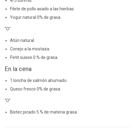
4/5 surimis.
Filete de pollo asado a las hierbas.
Yogur natural 0% de grasa.
“O”
Atún natural.
Conejo a la mostaza.
Petit suisse 0 % de grasa.
En la cena
1 loncha de salmón ahumado.
Queso fresco 0% de grasa.
“O”
Bistec picado 5 % de materia grasa.