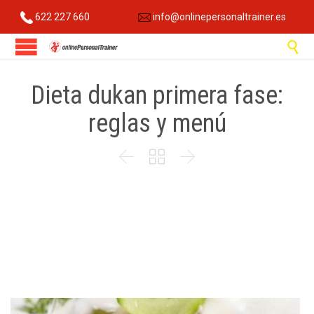
622 227 660
info@onlinepersonaltrainer.es

Dieta dukan primera fase:
reglas y menú


