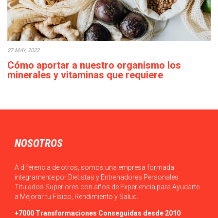
27 MAY, 2022
Cómo aportar a nuestro organismo los
minerales y vitaminas que requiere
diariamente
Actualmente, en ocasiones, podemos observar que el acceso a
los alimentos es sencillo en la…
NOSOTROS
A diferencia de otros, somos una empresa formada
íntegramente por Dietistas y Entrenadores Personales
Titulados Superiores con años de Experiencia para Ayudarte
a Mejorar tu Físico, Rendimiento y Salud.
+7000 Transformaciones Conseguidas desde 2010