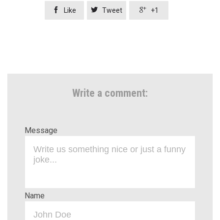



Like
Tweet
+1
Write a comment:
Message
Name