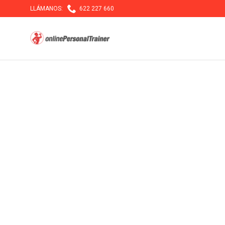

LLÁMANOS:
622 227 660