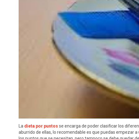
La
dieta por puntos
se encarga de poder clasificar los difere
aburrido de ellas, lo recomendable es que puedas empezar a u
los puntos que se necesitan, pero tampoco se debe quedar de