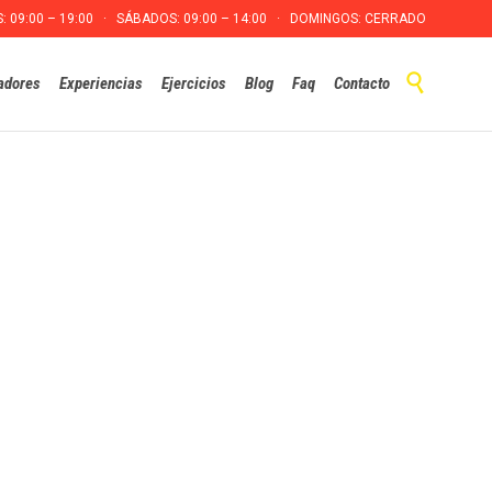
S: 09:00 – 19:00 · SÁBADOS: 09:00 – 14:00 · DOMINGOS: CERRADO
Skip

adores
Experiencias
Ejercicios
Blog
Faq
Contacto
to
content