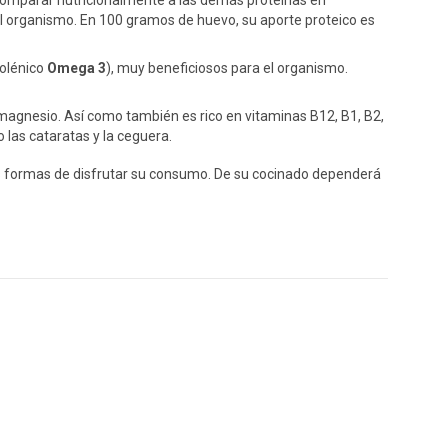
comparar nutricionalmente a las demás proteínas en
 el organismo. En 100 gramos de huevo, su aporte proteico es
nolénico
Omega 3
), muy beneficiosos para el organismo.
magnesio. Así como también es rico en vitaminas B12, B1, B2,
o las cataratas y la ceguera.
as formas de disfrutar su consumo. De su cocinado dependerá