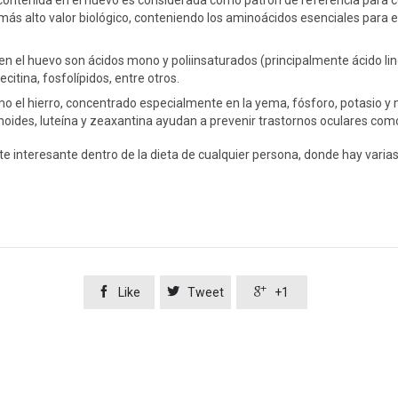
 contenida en el huevo es considerada como patrón de referencia para 
 más alto valor biológico, conteniendo los aminoácidos esenciales para
en el huevo son ácidos mono y poliinsaturados (principalmente ácido li
itina, fosfolípidos, entre otros.
 el hierro, concentrado especialmente en la yema, fósforo, potasio y 
otenoides, luteína y zeaxantina ayudan a prevenir trastornos oculares com
e interesante dentro de la dieta de cualquier persona, donde hay vari



Like
Tweet
+1