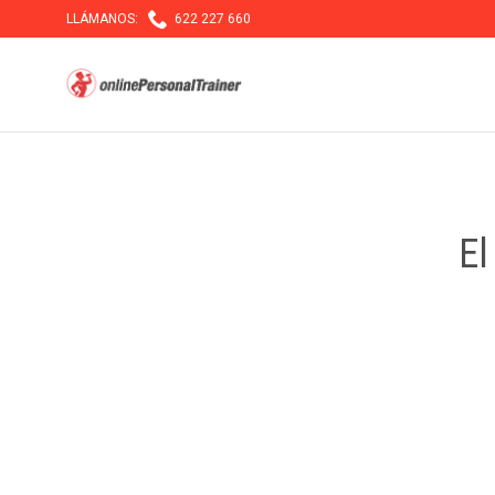

LLÁMANOS:
622 227 660
El