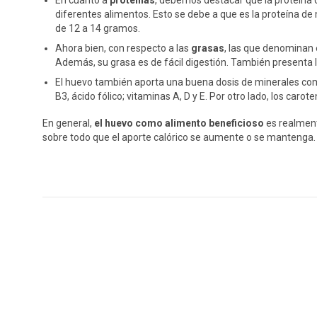
En cuanto a
proteínas
, debemos destacar que la proteína
diferentes alimentos. Esto se debe a que es la proteína de
de 12 a 14 gramos.
Ahora bien, con respecto a las
grasas
, las que denominan 
Además, su grasa es de fácil digestión. También presenta lec
El huevo también aporta una buena dosis de minerales como
B3, ácido fólico; vitaminas A, D y E. Por otro lado, los car
En general,
el huevo como alimento beneficioso
es realment
sobre todo que el aporte calórico se aumente o se mantenga.