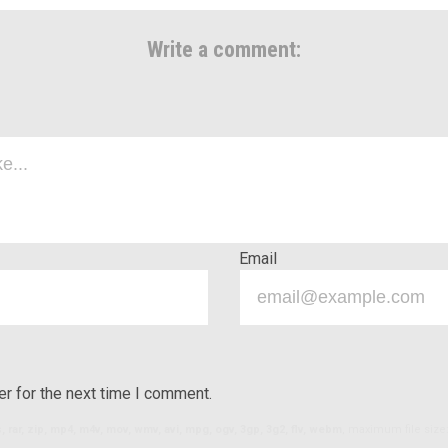
Write a comment:
Email
r for the next time I comment.
ls, rar, zip, mp4, m4v, mov, wmv, avi, mpg, ogv, 3gp, 3g2, flv, webm
, maximum file size