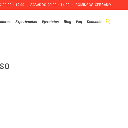
S: 09:00 – 19:00 · SÁBADOS: 09:00 – 14:00 · DOMINGOS: CERRADO
Skip

adores
Experiencias
Ejercicios
Blog
Faq
Contacto
to
content
oso