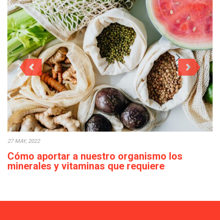
27 MAY, 2022
Cómo aportar a nuestro organismo los
minerales y vitaminas que requiere
diariamente
Actualmente, en ocasiones, podemos observar que el acceso a
los alimentos es sencillo en la…