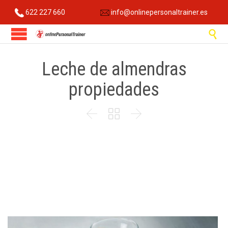
622 227 660
info@onlinepersonaltrainer.es

Leche de almendras
propiedades


