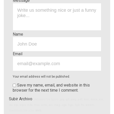
Message
Name
Email
Your email address will not be published.
Save my name, email, and website in this
browser for the next time I comment.
Subir Archivo
(Allowed file types:
jpg, gif, png, pdf, doc, docx, xls,
rar, zip, mp4, m4v, mov, wmv, avi, mpg, ogv, 3gp, 3g2, flv, webm
,
maximum file size:
8MB.