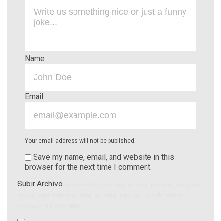
Name
Email
Your email address will not be published.
Save my name, email, and website in this
browser for the next time I comment.
Subir Archivo
(Allowed file types:
jpg, gif, png, pdf, doc, docx, xls,
rar, zip, mp4, m4v, mov, wmv, avi, mpg, ogv, 3gp, 3g2, flv, webm
,
maximum file size:
8MB.