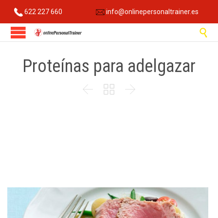
622 227 660
info@onlinepersonaltrainer.es

Proteínas para adelgazar


