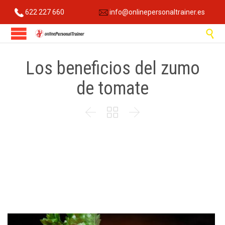
622 227 660
info@onlinepersonaltrainer.es

Los beneficios del zumo
de tomate


