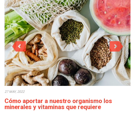
27 MAY, 2022
Cómo aportar a nuestro organismo los
minerales y vitaminas que requiere
diariamente
Actualmente, en ocasiones, podemos observar que el acceso a
los alimentos es sencillo en la…