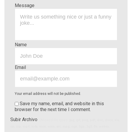
Message
Name
Email
Your email address will not be published.
Save my name, email, and website in this
browser for the next time I comment.
Subir Archivo
(Allowed file types:
jpg, gif, png, pdf, doc, docx, xls,
rar, zip, mp4, m4v, mov, wmv, avi, mpg, ogv, 3gp, 3g2, flv, webm
,