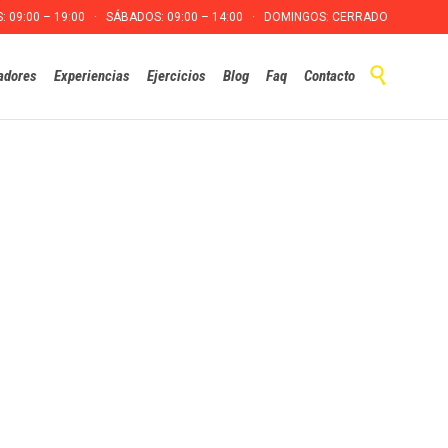
S: 09:00 – 19:00 · SÁBADOS: 09:00 – 14:00 · DOMINGOS: CERRADO
Skip

adores
Experiencias
Ejercicios
Blog
Faq
Contacto
to
content