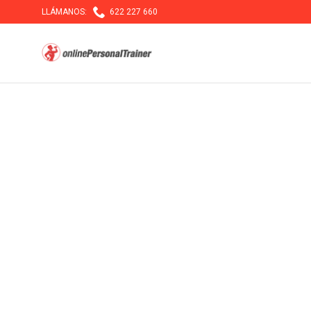

LLÁMANOS:
622 227 660