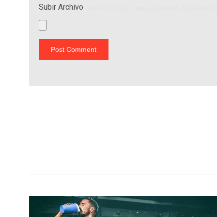
Subir Archivo
(Allowed file types:
jpg, gif, png, pdf, doc, docx, x