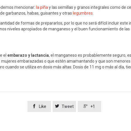
 podemos mencionar:
la piña
y las semillas y granos integrales como de c
de garbanzos, habas, guisantes y otras
legumbres
.
tidad de formas de prepararlos, por lo que no será difícil incluir este 
os niveles apropiados de manganeso y el buen funcionamiento de las fu
e el
embarazo y lactancia
, el manganeso es probablemente seguro, es
as mujeres embarazadas o que estén amamantando y que son menores de
uando se utiliza en dosis más altas. Dosis de 11 mg o más al día, tien



Like
Tweet
+1