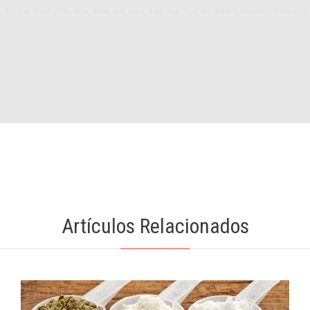
ls, rar, zip, mp4, m4v, mov, wmv, avi, mpg, ogv, 3gp, 3g2, flv, webm
, maximum file size
Artículos Relacionados