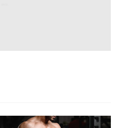
:
8MB.