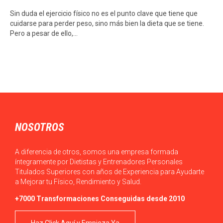
Sin duda el ejercicio físico no es el punto clave que tiene que
cuidarse para perder peso, sino más bien la dieta que se tiene.
Pero a pesar de ello,…
NOSOTROS
A diferencia de otros, somos una empresa formada
íntegramente por Dietistas y Entrenadores Personales
Titulados Superiores con años de Experiencia para Ayudarte
a Mejorar tu Físico, Rendimiento y Salud.
+7000 Transformaciones Conseguidas desde 2010