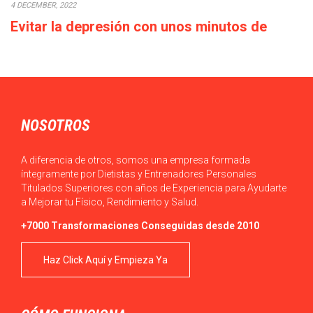
4 DECEMBER, 2022
Evitar la depresión con unos minutos de
deporte a la semana
Cada década que pasa la calidad de vida empeora: los salarios
bajan o en el…
NOSOTROS
A diferencia de otros, somos una empresa formada
íntegramente por Dietistas y Entrenadores Personales
Titulados Superiores con años de Experiencia para Ayudarte
a Mejorar tu Físico, Rendimiento y Salud.
+7000 Transformaciones Conseguidas desde 2010
Haz Click Aquí y Empieza Ya