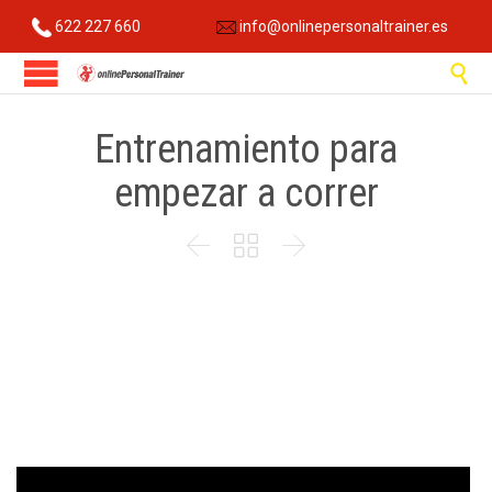
622 227 660
info@onlinepersonaltrainer.es

Entrenamiento para
empezar a correr


