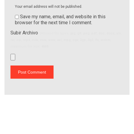
Your email address will not be published.
Save my name, email, and website in this
browser for the next time I comment.
Subir Archivo
(Allowed file types:
jpg, gif, png, pdf, doc, docx, xls,
rar, zip, mp4, m4v, mov, wmv, avi, mpg, ogv, 3gp, 3g2, flv, webm
,
maximum file size:
8MB.