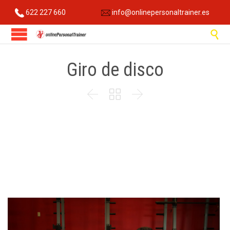
622 227 660
info@onlinepersonaltrainer.es

Giro de disco


