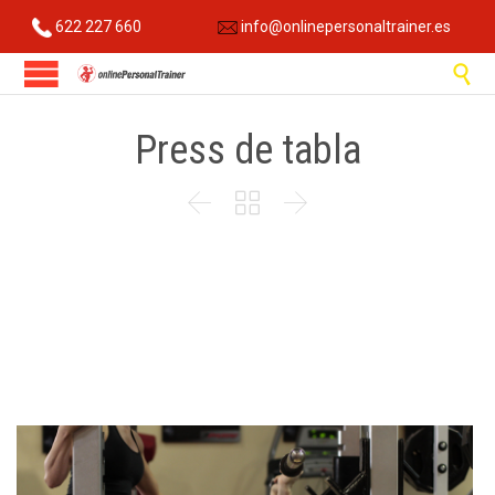
622 227 660
info@onlinepersonaltrainer.es

Press de tabla


