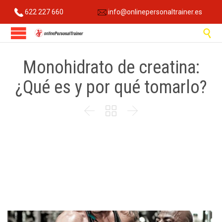
622 227 660
info@onlinepersonaltrainer.es

Monohidrato de creatina:
¿Qué es y por qué tomarlo?


