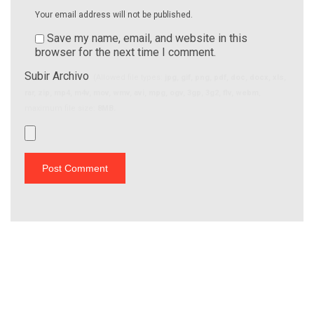
Your email address will not be published.
Save my name, email, and website in this
browser for the next time I comment.
Subir Archivo
(Allowed file types:
jpg, gif, png, pdf, doc, docx, xls,
rar, zip, mp4, m4v, mov, wmv, avi, mpg, ogv, 3gp, 3g2, flv, webm
,
maximum file size:
8MB.