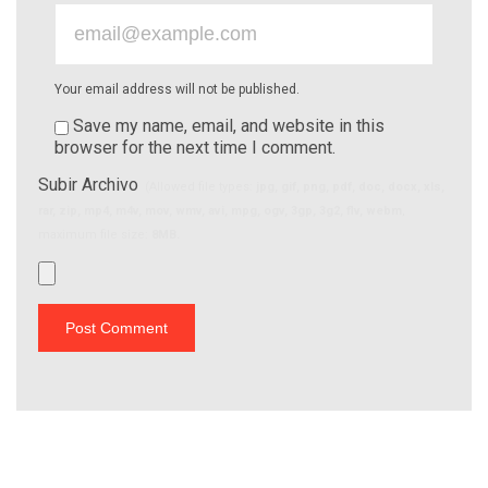
Your email address will not be published.
Save my name, email, and website in this
browser for the next time I comment.
Subir Archivo
(Allowed file types:
jpg, gif, png, pdf, doc, docx, xls,
rar, zip, mp4, m4v, mov, wmv, avi, mpg, ogv, 3gp, 3g2, flv, webm
,
maximum file size:
8MB.