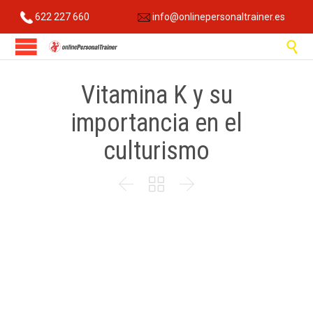
622 227 660
info@onlinepersonaltrainer.es

Vitamina K y su
importancia en el
culturismo


