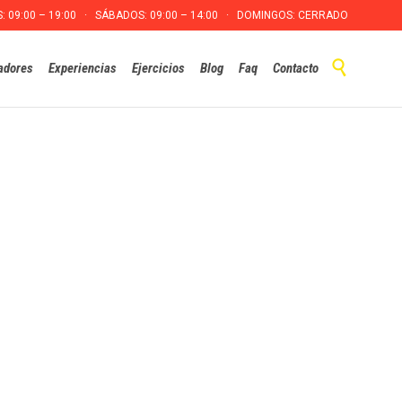
S: 09:00 – 19:00 · SÁBADOS: 09:00 – 14:00 · DOMINGOS: CERRADO
Skip

adores
Experiencias
Ejercicios
Blog
Faq
Contacto
to
content