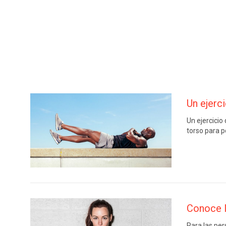
Un ejerc
Un ejercicio
torso para p
Conoce l
Para las per