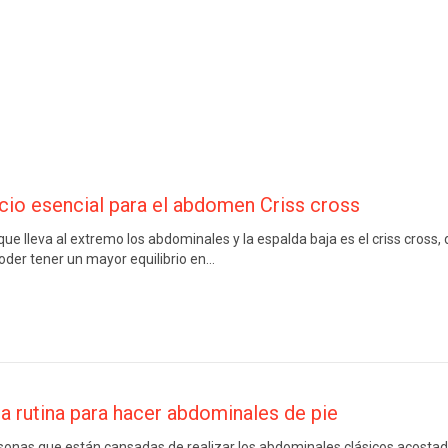
icio esencial para el abdomen Criss cross
 que lleva al extremo los abdominales y la espalda baja es el criss cross,
oder tener un mayor equilibrio en…
a rutina para hacer abdominales de pie
sonas que están cansadas de realizar los abdominales clásicos acostad