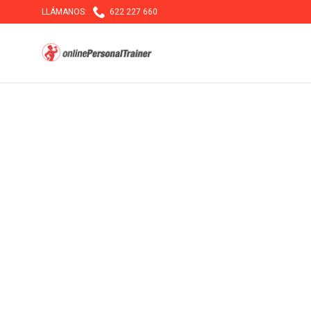

LLÁMANOS:
622 227 660