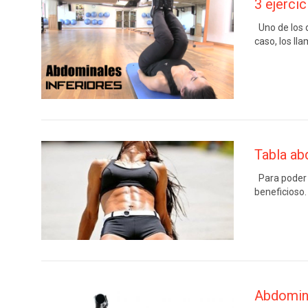
3 ejerci
Uno de los 
caso, los l
Tabla ab
Para poder t
beneficioso.
Abdomina