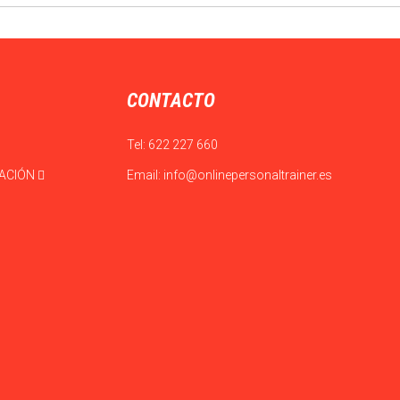
CONTACTO
Tel:
622 227 660
CACIÓN
Email:
info@onlinepersonaltrainer.es