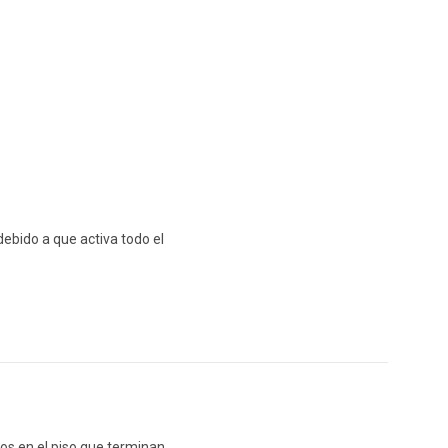
 debido a que activa todo el
os en el piso que terminan