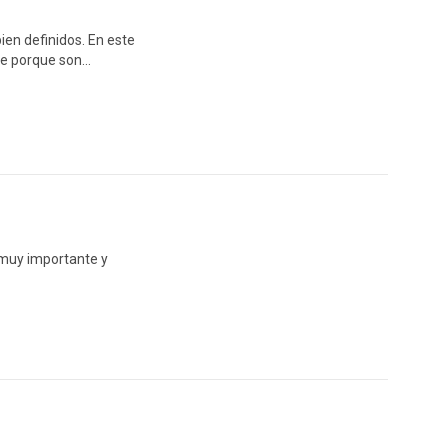
en definidos. En este
te porque son…
s muy importante y