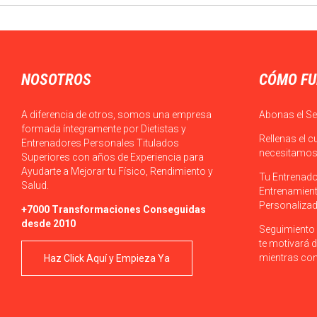
NOSOTROS
CÓMO FU
A diferencia de otros, somos una empresa
Abonas el Se
formada íntegramente por Dietistas y
Rellenas el c
Entrenadores Personales Titulados
necesitamos 
Superiores con años de Experiencia para
Ayudarte a Mejorar tu Físico, Rendimiento y
Tu Entrenado
Salud.
Entrenamient
Personalizad
+7000 Transformaciones Conseguidas
desde 2010
Seguimiento 
te motivará d
mientras con
Haz Click Aquí y Empieza Ya