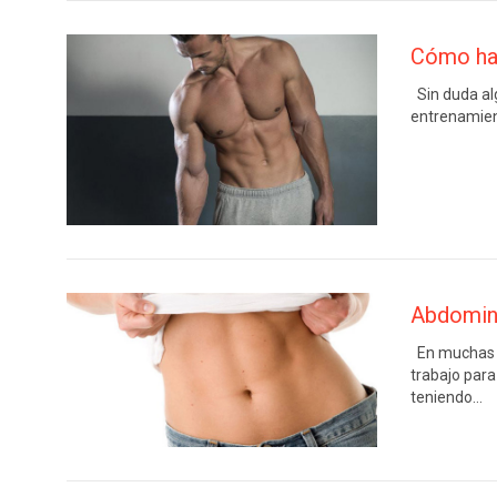
Cómo hac
Sin duda alg
entrenamient
Abdomina
En muchas o
trabajo para
teniendo…