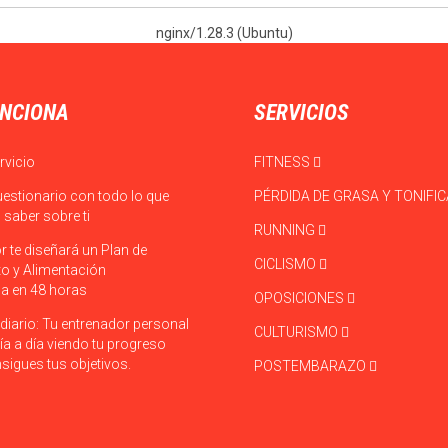
nginx/1.28.3 (Ubuntu)
NCIONA
SERVICIOS
rvicio
FITNESS
uestionario con todo lo que
PÉRDIDA DE GRASA Y TONIFI
saber sobre ti
RUNNING
r te diseñará un Plan de
CICLISMO
o y Alimentación
a en 48 horas
OPOSICIONES
diario: Tu entrenador personal
CULTURISMO
ía a día viendo tu progreso
sigues tus objetivos.
POSTEMBARAZO