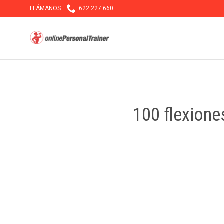

LLÁMANOS:
622 227 660
100 flexione