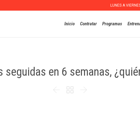
LUNES A VIERNE
Inicio
Contratar
Programas
Entren
s seguidas en 6 semanas, ¿quié


