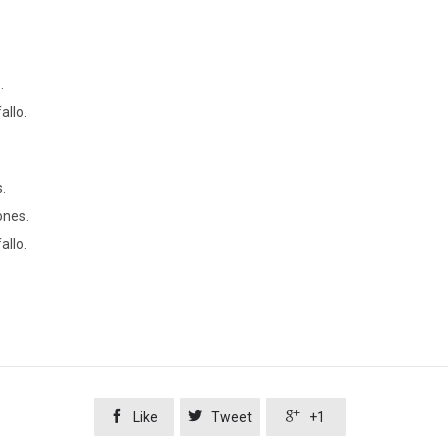
.
allo.
s.
ones.
allo.



Like
Tweet
+1