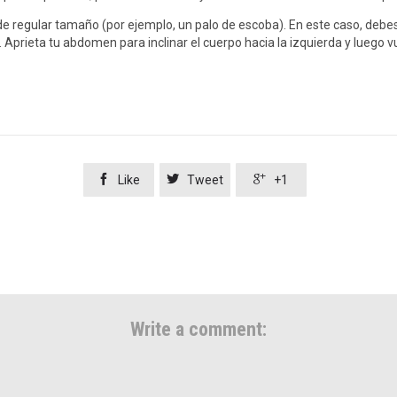
lo de regular tamaño (por ejemplo, un palo de escoba). En este caso, debe
rieta tu abdomen para inclinar el cuerpo hacia la izquierda y luego vuelv



Like
Tweet
+1
Write a comment: