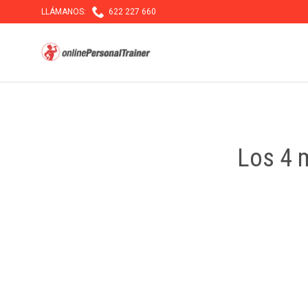

LLÁMANOS:
622 227 660
Los 4 m