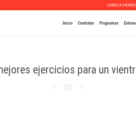
LUNES A VIERNE
Inicio
Contratar
Programas
Entren
ejores ejercicios para un vient


