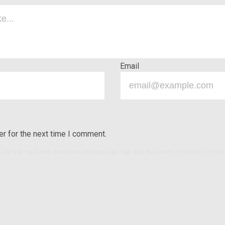
Email
r for the next time I comment.
ls, rar, zip, mp4, m4v, mov, wmv, avi, mpg, ogv, 3gp, 3g2, flv, webm
, maximum file size