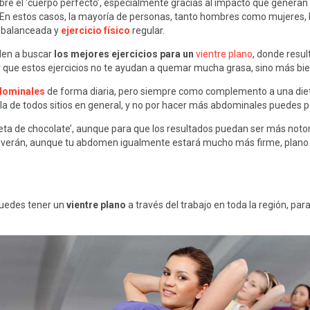
re el ‘cuerpo perfecto’, especialmente gracias al impacto que generan l
 En estos casos, la mayoría de personas, tanto hombres como mujeres, b
n balanceada y
ejercicio físico
regular.
den a buscar
los mejores ejercicios para un
vientre plano
, donde resu
r que estos ejercicios no te ayudan a quemar mucha grasa, sino más bie
bdominales
de forma diaria, pero siempre como complemento a una dieta
rla de todos sitios en general, y no por hacer más abdominales puedes 
a de chocolate’, aunque para que los resultados puedan ser más notori
se verán, aunque tu abdomen igualmente estará mucho más firme, plano y
puedes tener un
vientre plano
a través del trabajo en toda la región, pa