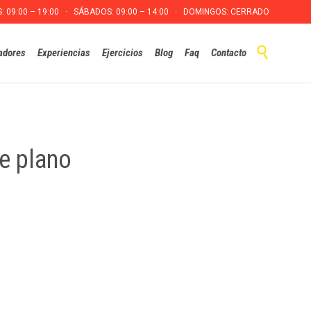
S: 09:00 – 19:00 · SÁBADOS: 09:00 – 14:00 · DOMINGOS: CERRADO
Skip

adores
Experiencias
Ejercicios
Blog
Faq
Contacto
to
content
re plano