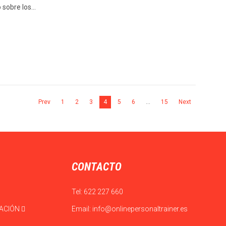
 sobre los…
Prev
1
2
3
4
5
6
…
15
Next
CONTACTO
Tel:
622 227 660
CACIÓN
Email:
info@onlinepersonaltrainer.es