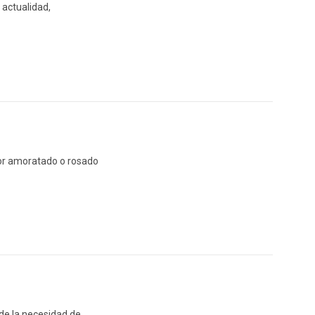
 actualidad,
olor amoratado o rosado
de la necesidad de