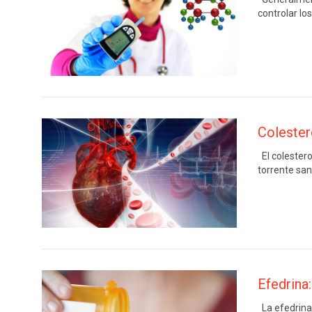
controlar lo
Colester
El colestero
torrente san
Efedrina:
La efedrina