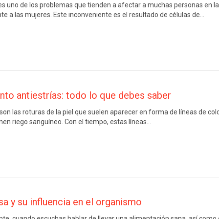
 es uno de los problemas que tienden a afectar a muchas personas en la
e a las mujeres. Este inconveniente es el resultado de células de…
nto antiestrías: todo lo que debes saber
son las roturas de la piel que suelen aparecer en forma de líneas de c
nen riego sanguíneo. Con el tiempo, estas líneas…
sa y su influencia en el organismo
e, cuando escuchas hablar de llevar una alimentación sana, así como 