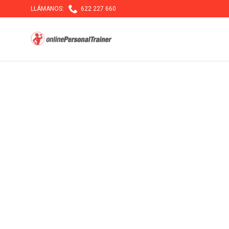

LLÁMANOS:
622 227 660