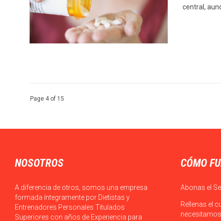
central, aun
Page 4 of 15
NOSOTROS
CÓMO FU
A diferencia de otros, somos una empresa
Abonas el Se
formada íntegramente por Dietistas y
Rellenas el c
Entrenadores Personales Titulados
necesitamos 
Superiores con años de Experiencia para