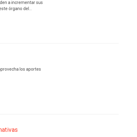
den a incrementar sus
 este órgano del…
aprovecha los aportes
nativas