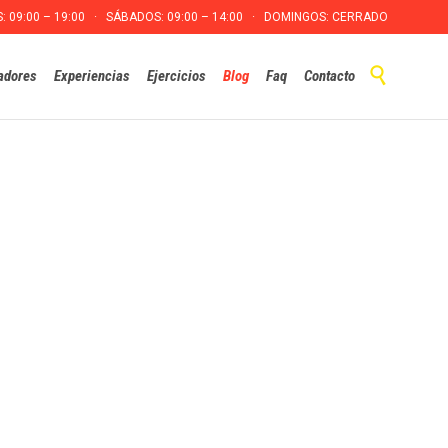
S: 09:00 – 19:00 · SÁBADOS: 09:00 – 14:00 · DOMINGOS: CERRADO
Skip

adores
Experiencias
Ejercicios
Blog
Faq
Contacto
to
content