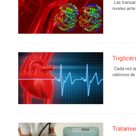
Las transam
niveles ante
Triglicér
Cada vez qu
calóricos de
Tratamien