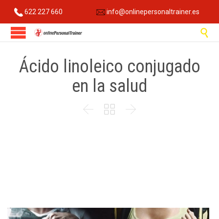
622 227 660
info@onlinepersonaltrainer.es

Ácido linoleico conjugado
en la salud


