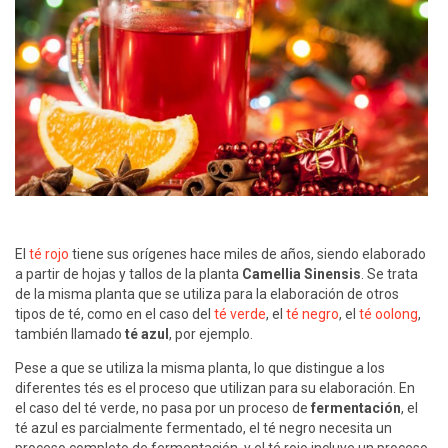
El
té rojo
tiene sus orígenes hace miles de años, siendo elaborado
a partir de hojas y tallos de la planta
Camellia Sinensis
. Se trata
de la misma planta que se utiliza para la elaboración de otros
tipos de té, como en el caso del
té verde
, el
té negro
, el
té oolong
,
también llamado
té azul
, por ejemplo.
Pese a que se utiliza la misma planta, lo que distingue a los
diferentes tés es el proceso que utilizan para su elaboración. En
el caso del té verde, no pasa por un proceso de
fermentación
, el
té azul es parcialmente fermentado, el té negro necesita un
proceso completo de fermentación, y el té rojo incluye un proceso