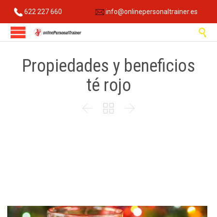
622 227 660
info@onlinepersonaltrainer.es

Propiedades y beneficios
té rojo


