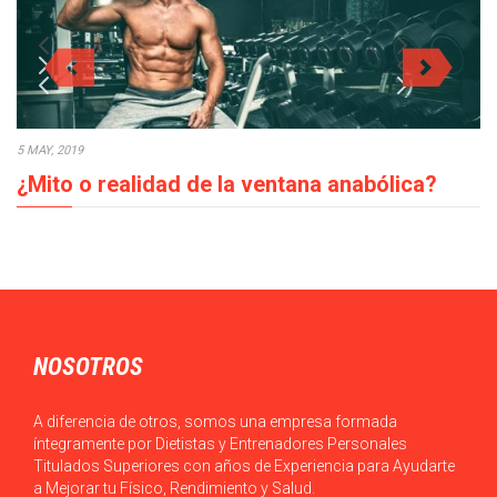
5 MAY, 2019
¿Mito o realidad de la ventana anabólica?
En los procesos de crecimiento muscular la ventana anabólica,
¿mito o realidad?, es un tema…
NOSOTROS
A diferencia de otros, somos una empresa formada
íntegramente por Dietistas y Entrenadores Personales
Titulados Superiores con años de Experiencia para Ayudarte
a Mejorar tu Físico, Rendimiento y Salud.