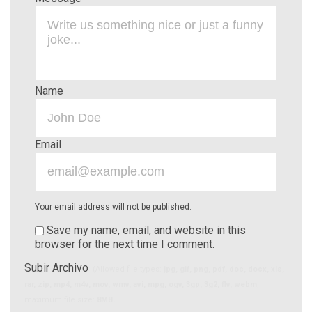
Name
Email
Your email address will not be published.
Save my name, email, and website in this
browser for the next time I comment.
Subir Archivo
(Allowed file types:
jpg, gif, png, pdf, doc, docx, xls,
rar, zip, mp4, m4v, mov, wmv, avi, mpg, ogv, 3gp, 3g2, flv, webm
,
maximum file size:
8MB.