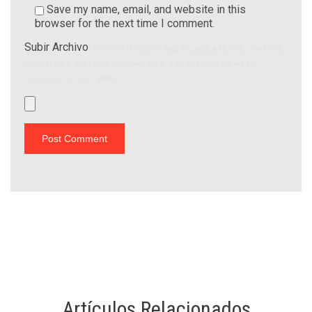
Save my name, email, and website in this
browser for the next time I comment.
Subir Archivo
(Allowed file types:
jpg, gif, png, pdf, doc, docx, xls,
rar, zip, mp4, m4v, mov, wmv, avi, mpg, ogv, 3gp, 3g2, flv, webm
,
maximum file size:
8MB.
Artículos Relacionados