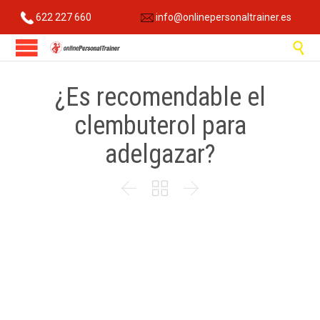
622 227 660
info@onlinepersonaltrainer.es

¿Es recomendable el
clembuterol para
adelgazar?


