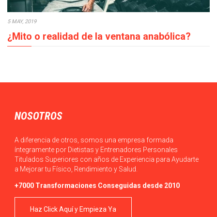
5 MAY, 2019
¿Mito o realidad de la ventana anabólica?
En los procesos de crecimiento muscular la ventana anabólica,
¿mito o realidad?, es un tema…
NOSOTROS
A diferencia de otros, somos una empresa formada
íntegramente por Dietistas y Entrenadores Personales
Titulados Superiores con años de Experiencia para Ayudarte
a Mejorar tu Físico, Rendimiento y Salud.
+7000 Transformaciones Conseguidas desde 2010
Haz Click Aquí y Empieza Ya