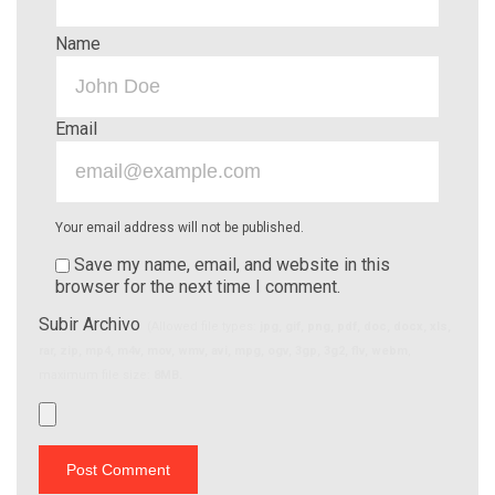
Name
Email
Your email address will not be published.
Save my name, email, and website in this
browser for the next time I comment.
Subir Archivo
(Allowed file types:
jpg, gif, png, pdf, doc, docx, xls,
rar, zip, mp4, m4v, mov, wmv, avi, mpg, ogv, 3gp, 3g2, flv, webm
,
maximum file size:
8MB.