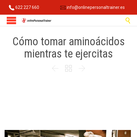
622 227 660
info@onlinepersonaltrainer.es

Cómo tomar aminoácidos
mientras te ejercitas


