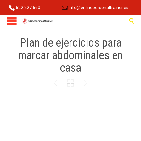
622 227 660
info@onlinepersonaltrainer.es

Plan de ejercicios para
marcar abdominales en
casa


