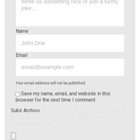
Name
Email
Your email address will not be published.
Save my name, email, and website in this
browser for the next time I comment.
Subir Archivo
(Allowed file types:
jpg, gif, png, pdf, doc, docx, xls,
rar, zip, mp4, m4v, mov, wmv, avi, mpg, ogv, 3gp, 3g2, flv, webm
,
maximum file size:
8MB.