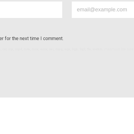
r for the next time I comment.
ls, rar, zip, mp4, m4v, mov, wmv, avi, mpg, ogv, 3gp, 3g2, flv, webm
, maximum file size