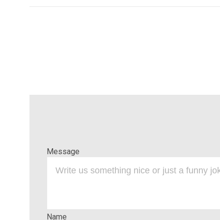
Message
Name