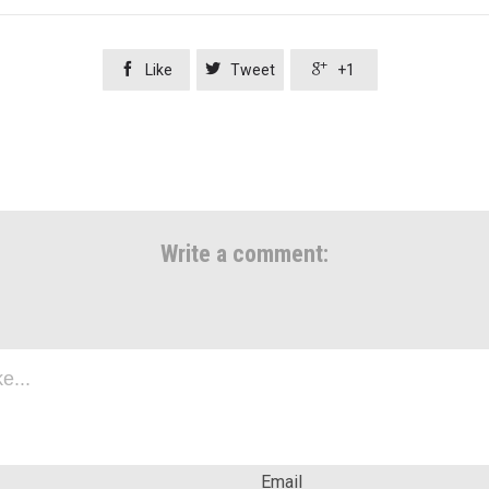



Like
Tweet
+1
Write a comment:
Email