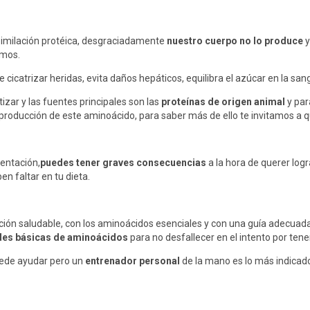
similación protéica, desgraciadamente
nuestro cuerpo no lo produce
y
smos.
e cicatrizar heridas, evita daños hepáticos, equilibra el azúcar en la sa
izar y las fuentes principales son las
proteínas de origen animal
y par
producción de este aminoácido, para saber más de ello te invitamos a q
mentación,
puedes tener graves consecuencias
a la hora de querer logr
n faltar en tu dieta.
ción saludable, con los aminoácidos esenciales y con una guía adecuada
des básicas de aminoácidos
para no desfallecer en el intento por ten
uede ayudar pero un
entrenador personal
de la mano es lo más indicad