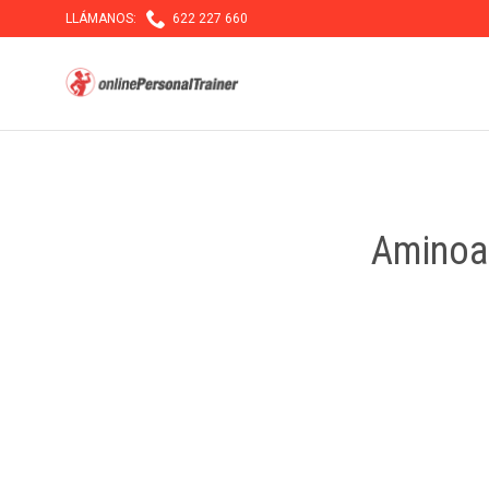

LLÁMANOS:
622 227 660
Aminoac