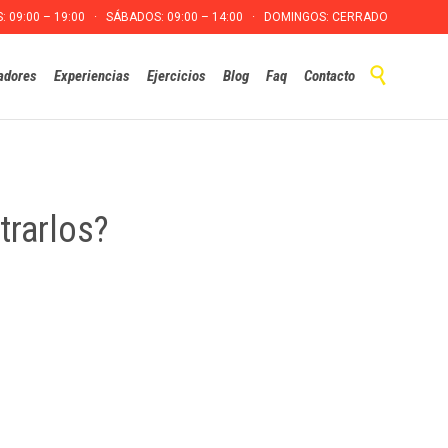
S: 09:00 – 19:00 · SÁBADOS: 09:00 – 14:00 · DOMINGOS: CERRADO
Skip

adores
Experiencias
Ejercicios
Blog
Faq
Contacto
to
content
trarlos?