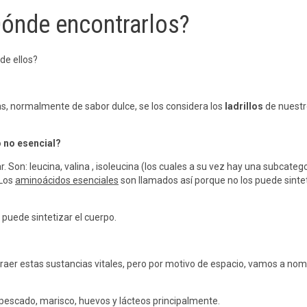
ónde encontrarlos?
de ellos?
as, normalmente de sabor dulce, se los considera los
ladrillos
de nuestr
o no esencial?
. Son: leucina, valina , isoleucina (los cuales a su vez hay una subcate
 Los
aminoácidos esenciales
son llamados así porque no los puede sintet
 puede sintetizar el cuerpo.
er estas sustancias vitales, pero por motivo de espacio, vamos a nom
 pescado, marisco, huevos y lácteos principalmente.