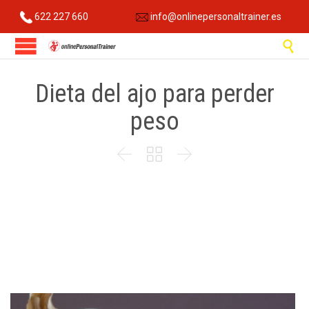
622 227 660
info@onlinepersonaltrainer.es

Dieta del ajo para perder
peso


