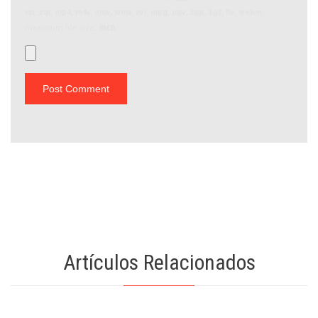
rar, zip, mp4, m4v, mov, wmv, avi, mpg, ogv, 3gp, 3g2, flv, webm
,
maximum file size:
8MB.
Artículos Relacionados