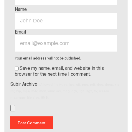
Name
Email
Your email address will not be published.
Save my name, email, and website in this
browser for the next time I comment.
Subir Archivo
(Allowed file types:
jpg, gif, png, pdf, doc, docx, xls,
rar, zip, mp4, m4v, mov, wmv, avi, mpg, ogv, 3gp, 3g2, flv, webm
,
maximum file size:
8MB.