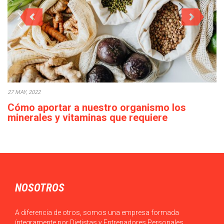
27 MAY, 2022
Cómo aportar a nuestro organismo los
minerales y vitaminas que requiere
diariamente
Actualmente, en ocasiones, podemos observar que el acceso a
los alimentos es sencillo en la…
NOSOTROS
A diferencia de otros, somos una empresa formada
íntegramente por Dietistas y Entrenadores Personales