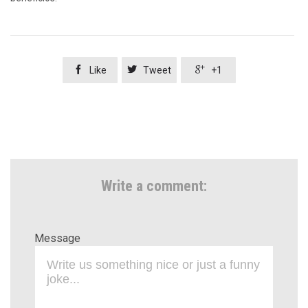



Like
Tweet
+1
Write a comment:
Message