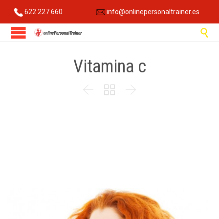
622 227 660
info@onlinepersonaltrainer.es

Vitamina c


