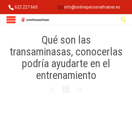
622 227 660
info@onlinepersonaltrainer.es

Qué son las
transaminasas, conocerlas
podría ayudarte en el
entrenamiento


