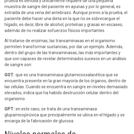
prueba es sencilla y únicamente requiere de una pequeña
muestra de sangre del paciente en ayunas y por lo general, es
extraída de una vena del antebrazo. Aunque previo a la prueba, el
paciente debe hacer una dieta en la que no se sobrecargue el
hígado, es decir, libre de alcohol, proteínas y grasas en escases,
además de no realizar esfuerzos físicos importantes.
Al tratarse de enzimas, las transaminasas en el organismo
permiten transformar sustancias, por dar un ejemplo. Además,
dentro del grupo de las transaminasas, las más importantes y
que son capaces de revelar determinados sucesos en un análisis
de sangre son:
GOT:
que es una
transaminasa glutamicooxalacética
que se
encuentra presente en la gran mayoría de los órganos, dentro de
las células. Cuando se encuentra en sangre en niveles demasiado
elevados, indica que ha habido destrucción celular dentro del
organismo.
GPT:
en este caso, se trata de una
transaminasa
glupamicopirúvica
que principalmente se ubica en el hígado y se
encarga de la fabricación de glucosa.