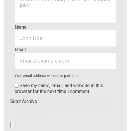
Name
Email
Your email address will not be published.
Save my name, email, and website in this
browser for the next time I comment.
Subir Archivo
(Allowed file types:
jpg, gif, png, pdf, doc, docx, xls,
rar, zip, mp4, m4v, mov, wmv, avi, mpg, ogv, 3gp, 3g2, flv, webm
,
maximum file size:
8MB.