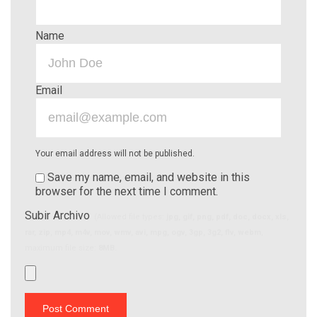
Name
Email
Your email address will not be published.
Save my name, email, and website in this
browser for the next time I comment.
Subir Archivo
(Allowed file types:
jpg, gif, png, pdf, doc, docx, xls,
rar, zip, mp4, m4v, mov, wmv, avi, mpg, ogv, 3gp, 3g2, flv, webm
,
maximum file size:
8MB.