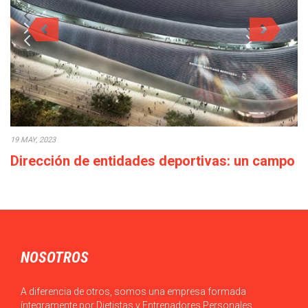
19 MAY, 2023
Dirección de entidades deportivas: un campo
con elevadas perspectivas profesionales
El Máster en MBA en Dirección de Entidades Deportivas de
TECH te ofrece la oportunidad…
NOSOTROS
A diferencia de otros, somos una empresa formada
íntegramente por Dietistas y Entrenadores Personales