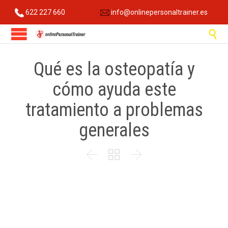
622 227 660
info@onlinepersonaltrainer.es

Qué es la osteopatía y
cómo ayuda este
tratamiento a problemas
generales


