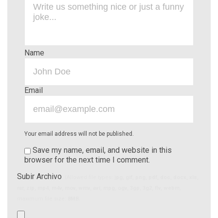
Name
Email
Your email address will not be published.
Save my name, email, and website in this
browser for the next time I comment.
Subir Archivo
(Allowed file types:
jpg, gif, png, pdf, doc, docx, xls,
rar, zip, mp4, m4v, mov, wmv, avi, mpg, ogv, 3gp, 3g2, flv, webm
,
maximum file size:
8MB.