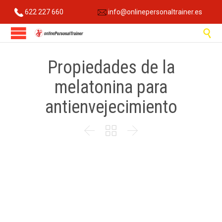
622 227 660
info@onlinepersonaltrainer.es

Propiedades de la
melatonina para
antienvejecimiento


