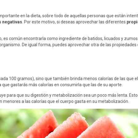
portante en la dieta, sobre todo de aquellas personas que están intent
s negativas
. Por este motivo, si deseas aprovechar las diferentes
propi
llo, es común encontrarla como ingrediente de batidos, licuados y zumo
l organismo. De igual forma, puedes aprovechar otra de las propiedades 
 cada 100 gramos), sino que también brinda menos calorías de las que el 
a que gastarás más calorías en consumirla que las de su aporte.
fluye para que su digestión y metabolización sea un poco más lenta. Es
án menores a las calorías que el cuerpo gasta en su metabolización.