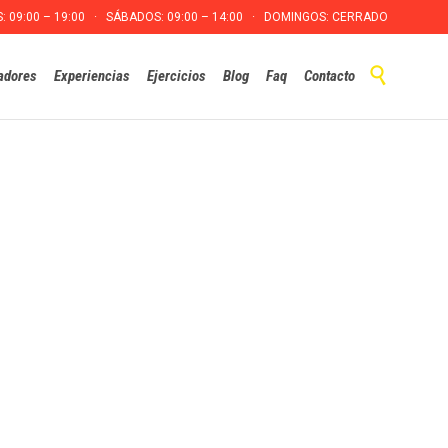
S: 09:00 – 19:00 · SÁBADOS: 09:00 – 14:00 · DOMINGOS: CERRADO
Skip

adores
Experiencias
Ejercicios
Blog
Faq
Contacto
to
content