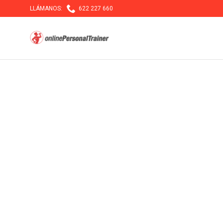

LLÁMANOS:
622 227 660