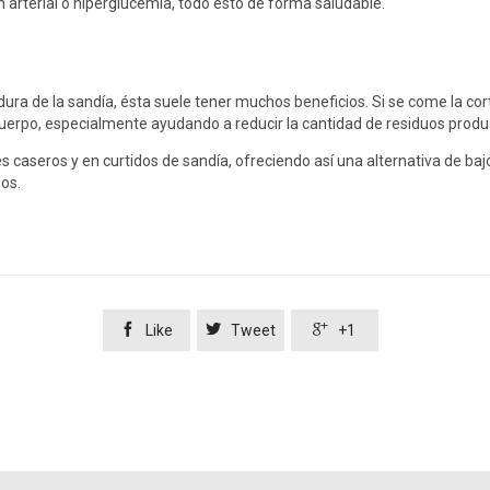
n arterial o hiperglucemia, todo esto de forma saludable.
ra de la sandía, ésta suele tener muchos beneficios. Si se come la cort
cuerpo, especialmente ayudando a reducir la cantidad de residuos prod
s caseros y en curtidos de sandía, ofreciendo así una alternativa de ba
os.



Like
Tweet
+1