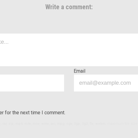
Write a comment:
Email
r for the next time I comment.
ls, rar, zip, mp4, m4v, mov, wmv, avi, mpg, ogv, 3gp, 3g2, flv, webm
, maximum file size